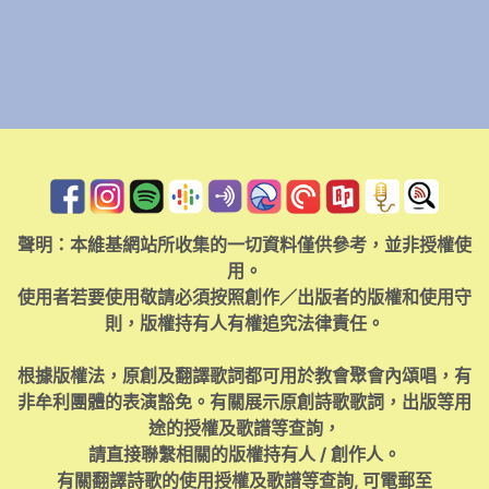
聲明：本維基網站所收集的一切資料僅供參考，並非授權使
用。
使用者若要使用敬請必須按照創作／出版者的版權和使用守
則，版權持有人有權追究法律責任。
根據版權法，原創及翻譯歌詞都可用於教會聚會內頌唱，有
非牟利團體的表演豁免。有關展示原創詩歌歌詞，出版等用
途的授權及歌譜等查詢，
請直接聯繫相關的版權持有人 / 創作人。
有關翻譯詩歌的使用授權及歌譜等查詢, 可電郵至