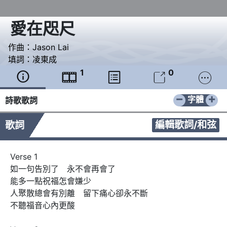
愛在咫尺
作曲：
Jason Lai
填詞：
凌東成
1
0





−
+
字體
詩歌歌詞
編輯歌詞/和弦
歌詞
Verse 1

如一句告別了　永不會再會了

能多一點祝福怎會嫌少

人聚散總會有別離　留下痛心卻永不斷    

不聽福音心內更酸
