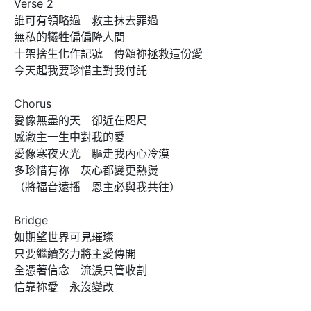
Verse 2

誰可有領略過　救主抹去罪過

無私的犧牲偏偏降人間

十架捨生化作記號　傳頌祢拯救這份愛    

今天起我要珍惜主對我付託

Chorus 

愛像無盡的天　卻近在咫尺

感激主一生中對我的愛

愛像寒夜火光　驅走我內心冷漠

多珍惜有祢　灰心都變更熱燙

（將福音遠播　恩主必與我共往）

Bridge

如期望世界可見璀璨

只要繼續努力將主愛傳開

全憑著信念　流淚只管收割

信靠祢愛　永沒變改