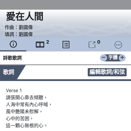
愛在人間
作曲：
劉國偉
填詞：
劉國偉
2
0





−
+
字體
詩歌歌詞
編輯歌詞/和弦
歌詞
Verse 1

請張開心扉去傾聽，

人海中常有內心呼喊，

風中艷陽未慰解，

心中的苦困，

這一顆心無根的心。
