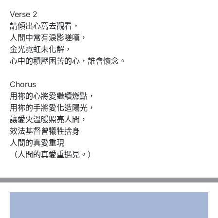
Verse 2

請傾出心窩去觀看，

人間中常有淚影嗟嘆，

金光霓虹未化解，

心中的積壓困苦的心，誰會懷念。

Chorus

用祢的心將愛繼續燃點，

用祢的手將愛化造陽光，

讓愛火溫暖照亮人間，

效法基督曾犧牲捨身

人間的真愛重現

（人間的真愛重遇見。）