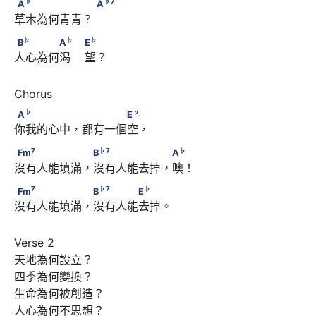
A
　　　　　　       A
♭
♭
7
A
A
草木為何青青？  
♭
♭
♭
B
　　　　A
　                        E
♭
♭
♭
B
A
E
人心為何渴    望？ 
♭
♭
A
　　　　　 　　　　E
♭
♭
A
E
你我的心中，都有一個空， 
7
♭
7
♭
Fm
　　　　　　 B
　　　　　　 A
7
♭
7
♭
Fm
B
A
沒有人能填滿，沒有人能去掉，噢！ 
7
♭
7
♭
Fm
　　　　　　 B
　　　　E
7
♭
7
♭
Fm
B
E
沒有人能填滿，沒有人能去掉。 
Verse 2

天地為何設立？

四季為何變換？

生命為何被創造？

人心為何不思想？
