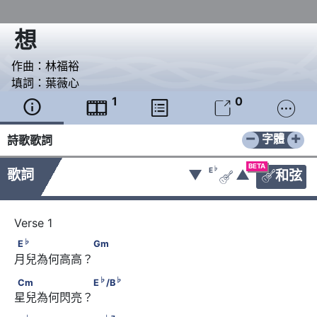
想
作曲：
林福裕
填詞：
葉薇心
1
0





−
+
字體
詩歌歌詞
BETA
♭
E
歌詞
▼
▲
和弦


♭
E
　　　　　　 Gm
♭
E
Gm
月兒為何高高？
♭
♭
Cm　　　　　　 E
/B
♭
♭
Cm
E
/B
星兒為何閃亮？ 
♭
♭
7