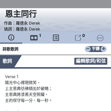
恩主同行
作曲：
羅德永 Derek
填詞：
羅德永 Derek
1
0





−
+
字體
詩歌歌詞
編輯歌詞/和弦
歌詞
Verse 1

陽光中心裡現微笑，

上主恩典彷彿傾出於破曉；

主恩典將漆黑天空照耀，

主的保守每一分、每一秒。
