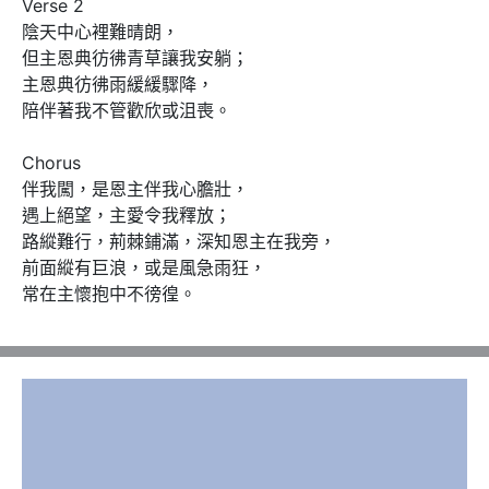
Verse 2

陰天中心裡難晴朗，

但主恩典彷彿青草讓我安躺；

主恩典彷彿雨緩緩驟降，

陪伴著我不管歡欣或沮喪。 

Chorus 

伴我闖，是恩主伴我心膽壯，

遇上絕望，主愛令我釋放；

路縱難行，荊棘鋪滿，深知恩主在我旁，

前面縱有巨浪，或是風急雨狂，

常在主懷抱中不徬徨。