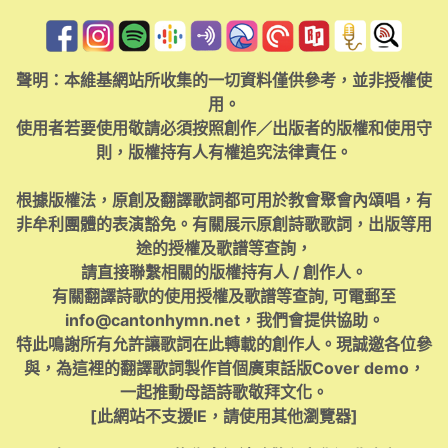
聲明：本維基網站所收集的一切資料僅供參考，並非授權使
用。
使用者若要使用敬請必須按照創作／出版者的版權和使用守
則，版權持有人有權追究法律責任。
根據版權法，原創及翻譯歌詞都可用於教會聚會內頌唱，有
非牟利團體的表演豁免。有關展示原創詩歌歌詞，出版等用
途的授權及歌譜等查詢，
請直接聯繫相關的版權持有人 / 創作人。
有關翻譯詩歌的使用授權及歌譜等查詢, 可電郵至
info@cantonhymn.net
，我們會提供協助。
特此鳴謝所有允許讓歌詞在此轉載的創作人。現誠邀各位參
與，為這裡的翻譯歌詞製作首個廣東話版Cover demo，
一起推動母語詩歌敬拜文化。
[此網站不支援IE，請使用其他瀏覽器]