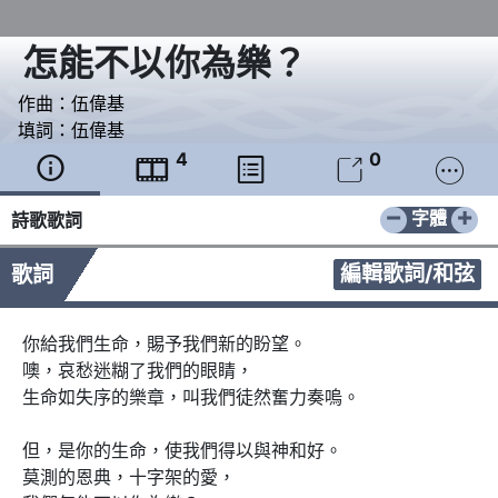
怎能不以你為樂？
作曲：
伍偉基
填詞：
伍偉基
4
0





−
+
字體
詩歌歌詞
編輯歌詞/和弦
歌詞
你給我們生命，賜予我們新的盼望。

噢，哀愁迷糊了我們的眼睛，

生命如失序的樂章，叫我們徒然奮力奏嗚。

但，是你的生命，使我們得以與神和好。

莫測的恩典，十字架的愛，
