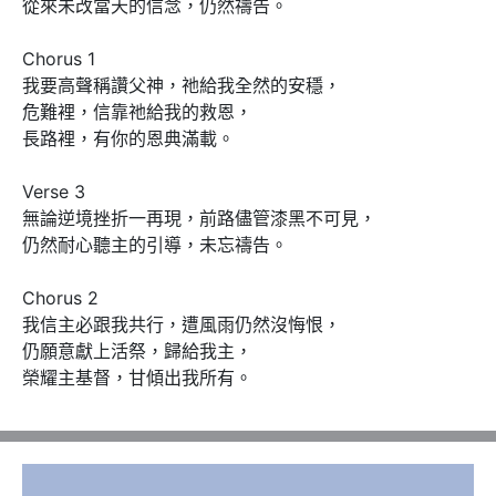
從來未改當天的信念，仍然禱告。

Chorus 1

我要高聲稱讚父神，祂給我全然的安穩，

危難裡，信靠祂給我的救恩，

長路裡，有你的恩典滿載。

Verse 3

無論逆境挫折一再現，前路儘管漆黑不可見，

仍然耐心聽主的引導，未忘禱告。

Chorus 2

我信主必跟我共行，遭風雨仍然沒悔恨，

仍願意獻上活祭，歸給我主，

榮耀主基督，甘傾出我所有。