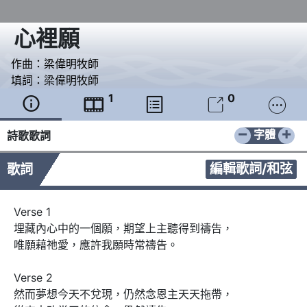
心裡願
作曲：
梁偉明牧師
填詞：
梁偉明牧師
1
0





−
+
字體
詩歌歌詞
編輯歌詞/和弦
歌詞
Verse 1

埋藏內心中的一個願，期望上主聽得到禱告，

唯願藉祂愛，應許我願時常禱告。

Verse 2

然而夢想今天不兌現，仍然念恩主天天拖帶，
