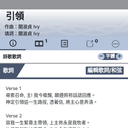
引領
作曲：
關淑貞 Ivy
填詞：
關淑貞 Ivy
1
0





−
+
字體
詩歌歌詞
編輯歌詞/和弦
歌詞
Verse 1 

尋索召命, 主! 我今敬醒, 願遵照祢話語回應。

神定引領這一生路徑, 憑著信, 將主心意弄清。

Verse 2

容我一生緊靠主帶領, 上主祢永是我牧者。
