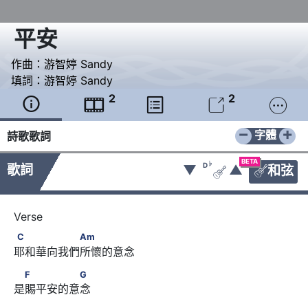
平安
作曲：
游智婷 Sandy
填詞：
游智婷 Sandy
2
2





−
+
字體
詩歌歌詞
BETA
♭
D
歌詞
▼
▲
和弦


C　　　　　　Am
C
Am
耶和華向我們所懷的意念 
　F　　　　　G
F
G
是賜平安的意念