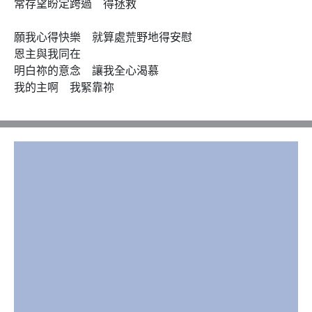
常存望盼定跨過　得拯救

願我心得快樂　就算處荒野地得安慰

恩主與我同在

明白祢的意念　讓我全心渴慕

我的主啊　我緊靠祢