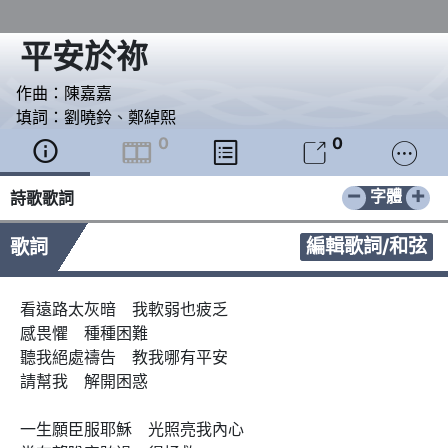
平安於祢
作曲：
陳嘉嘉
填詞：
劉曉鈴
、
鄭綽熙
0
0





−
+
字體
詩歌歌詞
編輯歌詞/和弦
歌詞
看遠路太灰暗　我軟弱也疲乏

感畏懼　種種困難

聽我絕處禱告　教我哪有平安

請幫我　解開困惑

一生願臣服耶穌　光照亮我內心
