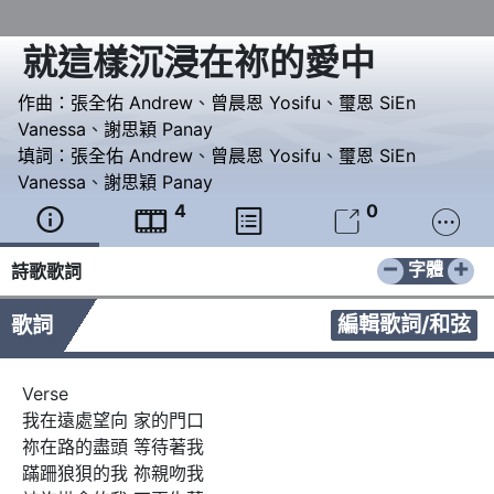
就這樣沉浸在祢的愛中
作曲：
張全佑 Andrew
、
曾晨恩 Yosifu
、
璽恩 SiEn
Vanessa
、
謝思穎 Panay
填詞：
張全佑 Andrew
、
曾晨恩 Yosifu
、
璽恩 SiEn
Vanessa
、
謝思穎 Panay
4
0





−
+
字體
詩歌歌詞
編輯歌詞/和弦
歌詞
Verse

我在遠處望向 家的門口

祢在路的盡頭 等待著我

蹣跚狼狽的我 祢親吻我
