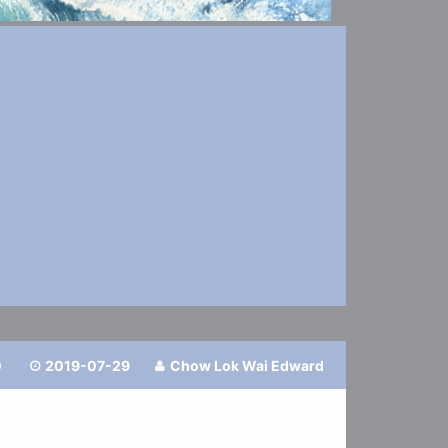
0
2019-07-29
Chow Lok Wai Edward

