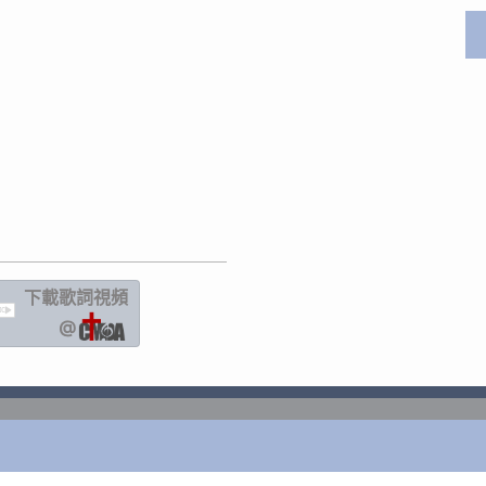
下載歌詞
視頻
IC
@