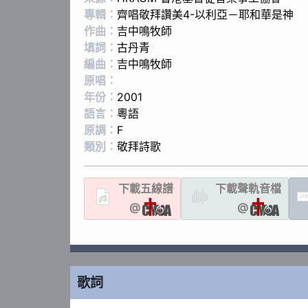
專輯：
齊唱敬拜讚美4-以利亞－耶和華是神
作曲：
吉中鳴牧師
填詞：
古丹青
編曲：
吉中鳴牧師
原唱：
年份：
2001
語言：
粵語
原調：
F
類別：
敬拜詩歌
下載
五線譜
下載聲軌
音檔
LYR
@
@
歌詞