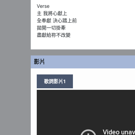
Verse 

主 我將心獻上 

全奉獻 決心踏上前

拋開一切掛牽 

盡獻給祢不改變
影片
歌詞影片1