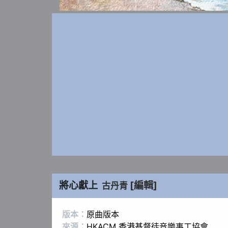
將心獻上
[編輯]
古丹青
版本：
原曲版本
來源：
HKACM 香港基督徒音樂事工協會