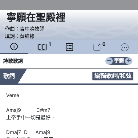
寧願在聖殿裡
作曲：
吉中鳴牧師
填詞：
黃維棣
1
0





−
+
字體
詩歌歌詞
編輯歌詞/和弦
歌詞
Verse 

Amaj9          C#m7        

上帝手中一切是最好，

Dmaj7  D     Amaj9
