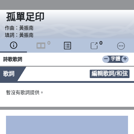
孤單足印
作曲：
黃振南
填詞：
黃振南
0
0





−
+
字體
詩歌歌詞
編輯歌詞/和弦
歌詞
暫沒有歌詞提供。