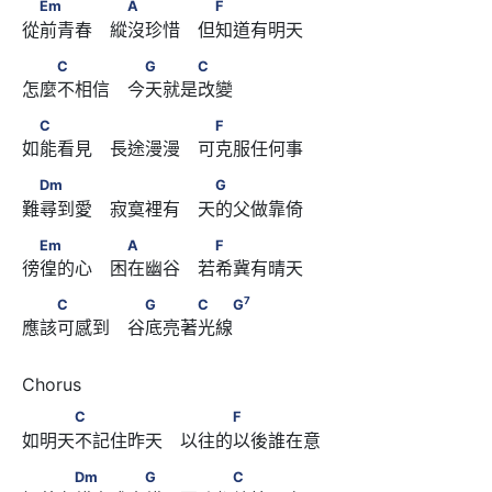
　Em　　　 　A　　　 　F
Em
A
F
從前青春　縱沒珍惜　但知道有明天
　　C　　　 　G　　　C
C
G
C
怎麼不相信　今天就是改變
　C　　　 　　　　 　F
C
F
如能看見　長途漫漫　可克服任何事
　Dm　　　 　　　　 　G
Dm
G
難尋到愛　寂寞裡有　天的父做靠倚
　Em　　　 　A　　　 　F
Em
A
F
徬徨的心　困在幽谷　若希冀有晴天
7
　　C　　　 　G　　　C　　G
7
C
G
C
G
應該可感到　谷底亮著光線
　　　C　　　　　 　　　F
C
F
如明天不記住昨天　以往的以後誰在意
　　　Dm　　　　G　 　　　C
Dm
G
C