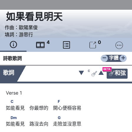
如果看見明天
作曲：
歐陽業俊
填詞：
游思行
4
0





−
+
字體
詩歌歌詞
BETA
C
歌詞
▼
▲
和弦


　C　　　 　　　　 　F
C
F
如能看見　你最想的　開心便極容易
　Dm　　　 　　　　 　G
Dm
G
如能看見　路沒去向　走險並沒意思