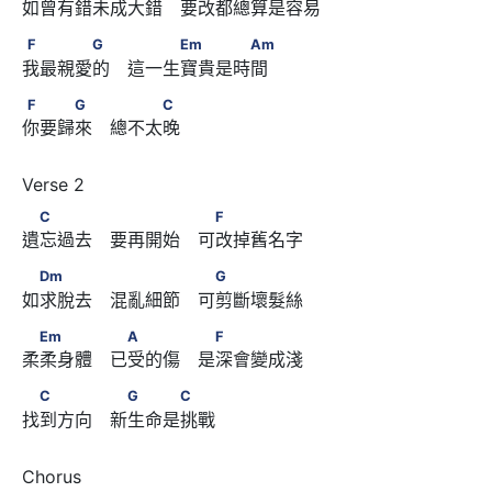
如曾有錯未成大錯　要改都總算是容易
F　　　　G　 　　　Em　　　　Am
F
G
Em
Am
我最親愛的　這一生寶貴是時間
F　　　G　 　　　C
F
G
C
你要歸來　總不太晚
　C　　　 　　　　 　F
C
F
遺忘過去　要再開始　可改掉舊名字
　Dm　　　 　　　　 　G
Dm
G
如求脫去　混亂細節　可剪斷壞髮絲
　Em　　　 　A　　　 　F
Em
A
F
柔柔身體　已受的傷　是深會變成淺
　C　　　 　G　　　C
C
G
C
找到方向　新生命是挑戰