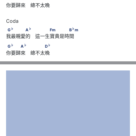
你要歸來　總不太晚
♭
♭
♭
G
　　　　A
　 　　　Fm　　　　B
m
♭
♭
♭
G
A
Fm
B
m
我最親愛的　這一生寶貴是時間
♭
♭
♭
G
　　　A
　 　　　D
♭
♭
♭
G
A
D
你要歸來　總不太晚