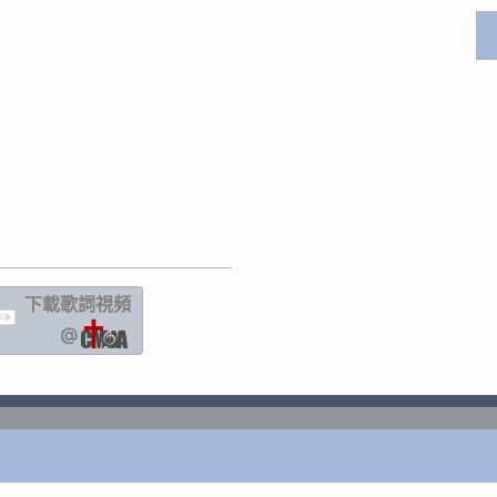
下載歌詞
視頻
IC
@