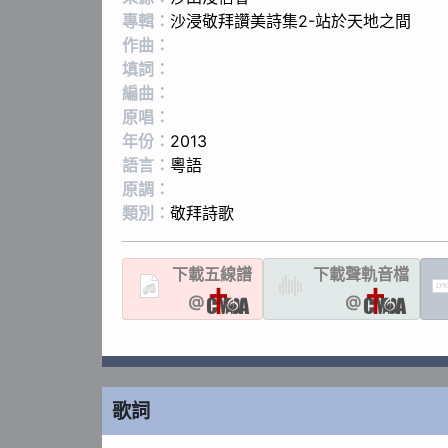
專輯：
沙浸敬拜讚美詩集2-站於天地之間
作曲：
填詞：
編曲：
原唱：
年份：
2013
語言：
粵語
原調：
類別：
敬拜詩歌
下載
五線譜
下載聲軌
音檔
LYR
@
@
歌詞