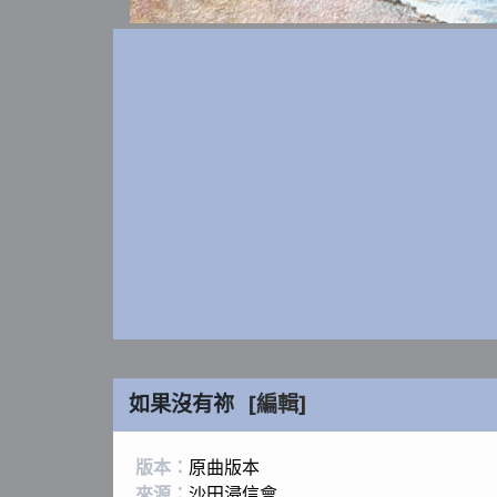
如果沒有祢
[編輯]
版本：
原曲版本
來源：
沙田浸信會