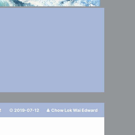
2
2019-07-12
Chow Lok Wai Edward

