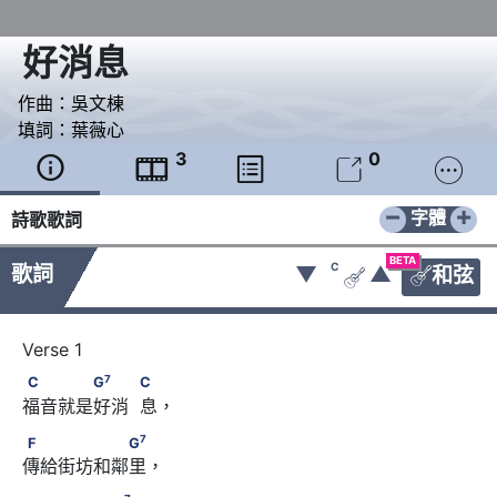
好消息
作曲：
吳文棟
填詞：
葉薇心
3
0





−
+
字體
詩歌歌詞
BETA
C
歌詞
▼
▲
和弦


7
C　　　　G
　　            C
7
C
G
C
福音就是好消  息，
7
F　　　　　　G
7
F
G
傳給街坊和鄰里， 
7