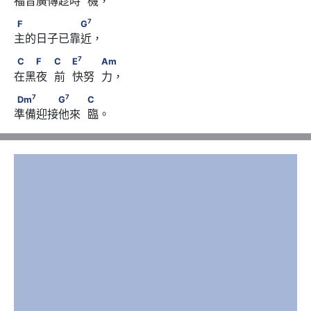
福音廣傳趁時  機，
7
F　　　　　　G
7
F
G
主的日子已靠近，
7
C　　F　            C　            E
　　            Am
7
C
F
C
E
Am
在黑夜  前  快努  力，
7
7
Dm
　　　　G
　　            C
7
7
Dm
G
C
準備迎接他來  臨。