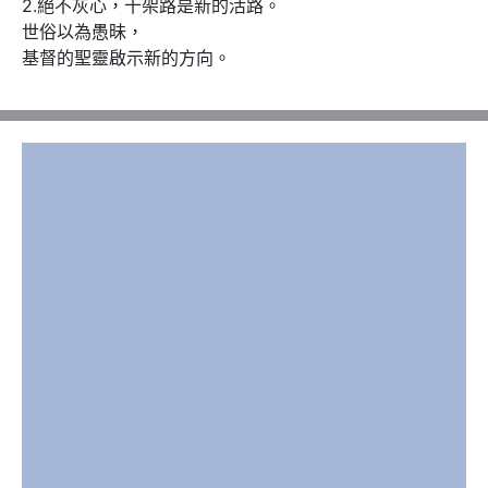
2.絕不灰心，十架路是新的活路。

世俗以為愚昧，

基督的聖靈啟示新的方向。