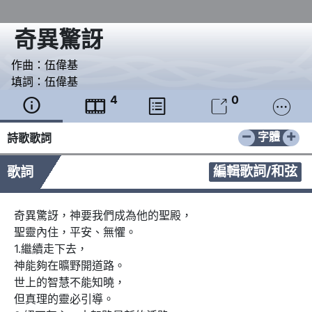
奇異驚訝
作曲：
伍偉基
填詞：
伍偉基
4
0





−
+
字體
詩歌歌詞
編輯歌詞/和弦
歌詞
奇異驚訝，神要我們成為他的聖殿，

聖靈內住，平安、無懼。

1.繼續走下去，

神能夠在曠野開道路。

世上的智慧不能知曉，

但真理的靈必引導。
