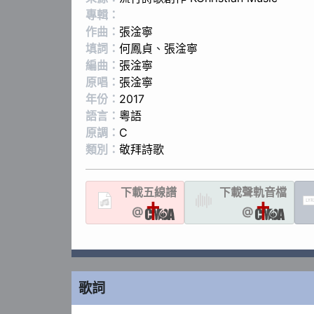
專輯：
作曲：
張淦寧
填詞：
何鳳貞
、
張淦寧
編曲：
張淦寧
原唱：
張淦寧
年份：
2017
語言：
粵語
原調：
C
類別：
敬拜詩歌
下載
五線譜
下載聲軌
音檔
LYR
@
@
歌詞