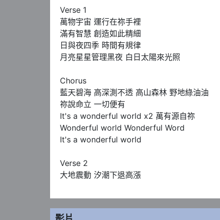
Verse 1

萬物宇宙 運行在祢手裡

滿有智慧 創造如此精細

日與夜四季 時間有規律

月亮星星管理黑夜 白日太陽來光照

Chorus

藍天碧海 高深測不透 高山森林 野地綠油油

祢說命立 一切便有 

It's a wonderful world x2 萬有源自祢 

Wonderful world Wonderful Word 

It's a wonderful world 

Verse 2

大地震動 汐潮下退高漲
影片