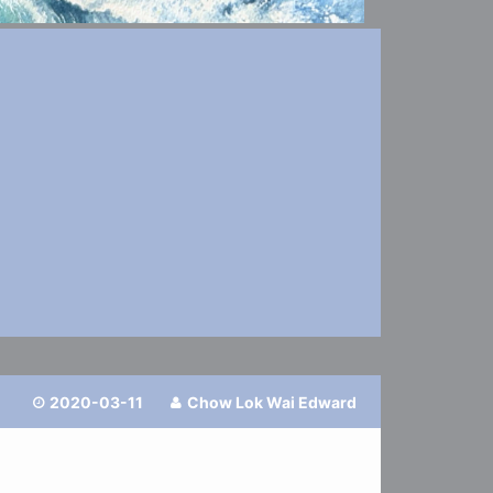
2020-03-11
Chow Lok Wai Edward

