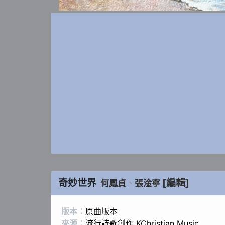
奇妙世界
[編輯]
何鳳貞
、
張淦寧
版本：
原曲版本
來源：
流行詩歌創作 KChristian Music