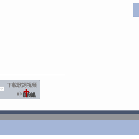
下載歌詞
視頻
IC
@