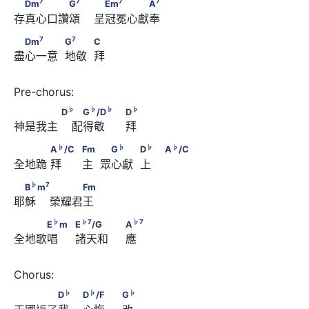
　Dm
　　　　G
　         　Em
　　　　A
7
7
7
7
Dm
G
Em
A
存真心口讚頌    呈冠冕心獻奉
7
7
　Dm
　　　            G
　　            C
7
7
Dm
G
C
盡心一意  地敬  拜
♭
♭
♭
　　　　      D
        　G
/D
♭
♭
♭
♭
D
G
/D
D
神是我主    配得敬      拜
♭
                                    D
♭
　　　      A
/C　                                    Fm　       　
♭
♭
♭
♭
A
/C
Fm
G
D
A
/C
全地跪 拜      主  眾心獻  上 
♭
♭
♭
G
　　            D
　         A
/C
♭
7
　B
m
　         　　　Fm
♭
7
B
m
Fm
耶穌    榮耀君王
♭
♭
7
　　　E
m　                              E
/G　　　
♭
♭
7
♭
7
E
m
E
/G
A
全地歌唱     諸天和     應
♭
7
                              A
♭
♭
　　　　D
　                        D
/F　　
♭
♭
♭
D
D
/F
G