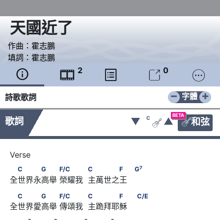
天國近了
作曲：
霍志鵬
填詞：
霍志鵬
2
0





−
+
字體
詩歌歌詞
BETA
C
歌詞
▼
▲
和弦


　C　　　G　　      F/C　　　            C　　　　F　
7
C
G
F/C
C
F
G
全世界永高舉 榮耀我  主萬世之王 
7
        G
　C　　　G　　      F/C　　　            C　　　　F　
C
G
F/C
C
F
C/E
全世界愛高舉 傳頌我  主跪拜耶穌 
         C/E
7
7
7
7