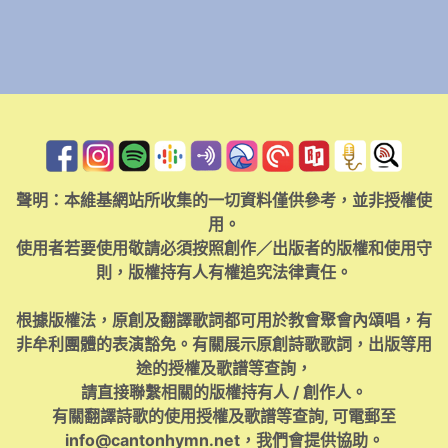
聲明：本維基網站所收集的一切資料僅供參考，並非授權使
用。
使用者若要使用敬請必須按照創作／出版者的版權和使用守
則，版權持有人有權追究法律責任。
根據版權法，原創及翻譯歌詞都可用於教會聚會內頌唱，有
非牟利團體的表演豁免。有關展示原創詩歌歌詞，出版等用
途的授權及歌譜等查詢，
請直接聯繫相關的版權持有人 / 創作人。
有關翻譯詩歌的使用授權及歌譜等查詢, 可電郵至
info@cantonhymn.net
，我們會提供協助。