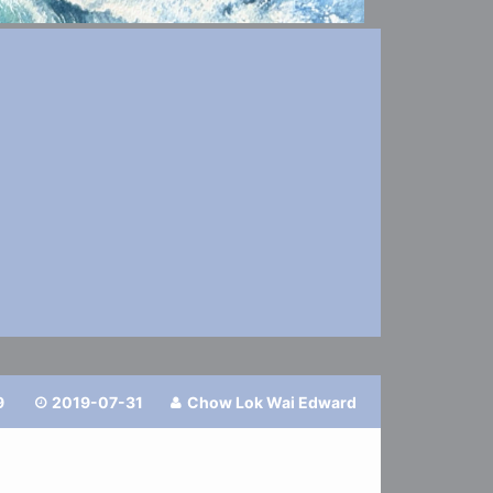
9
2019-07-31
Chow Lok Wai Edward

