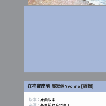
在祢寶座前
[編輯]
鄧淑儀 Yvonne
版本：
原曲版本
來源：
基恩敬拜音樂事工