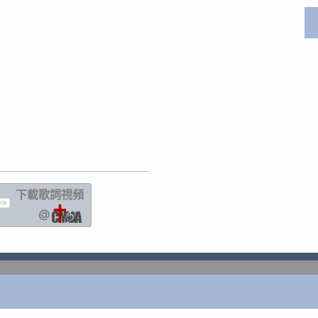
下載歌詞
視頻
IC
@