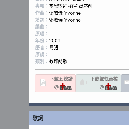
專輯：
基恩敬拜-在祢寶座前
作曲：
鄧淑儀 Yvonne
填詞：
鄧淑儀 Yvonne
編曲：
原唱：
年份：
2009
語言：
粵語
原調：
類別：
敬拜詩歌
下載
五線譜
下載聲軌
音檔
LYR
@
@
歌詞