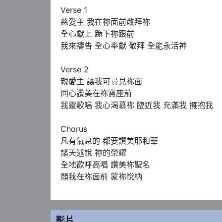
Verse 1

慈愛主 我在祢面前敬拜祢

全心獻上 跪下祢跟前

我來禱告 全心奉獻 敬拜 全能永活神

Verse 2

親愛主 讓我可尋見祢面

同心讚美在祢寶座前

我靈歌唱 我心渴慕祢 臨近我 充滿我 擁抱我

Chorus 

凡有氣息的 都要讚美耶和華

諸天述說 祢的榮耀

全地歡呼高唱 讚美祢聖名

願我在祢面前 蒙祢悅納
影片