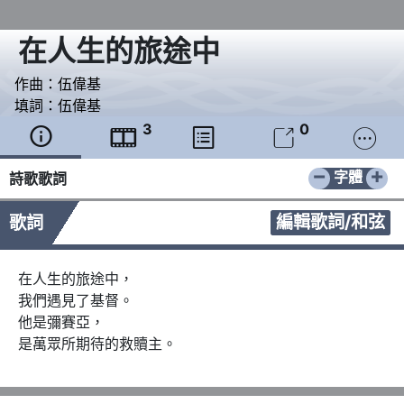
在人生的旅途中
作曲：
伍偉基
填詞：
伍偉基
3
0





−
+
字體
詩歌歌詞
編輯歌詞/和弦
歌詞
在人生的旅途中，

我們遇見了基督。

他是彌賽亞，

是萬眾所期待的救贖主。