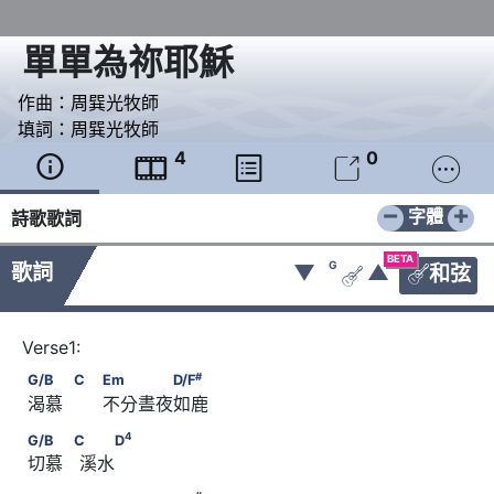
單單為祢耶穌
作曲：
周巽光牧師
填詞：
周巽光牧師
4
0





−
+
字體
詩歌歌詞
BETA
G
歌詞
▼
▲
和弦


#
G/B      　　            C             Em　　　　D/F
#
G/B
C
Em
D/F
 渴慕  　  不分晝夜如鹿
4
G/B      　　            C      　　D
4
G/B
C
D
 切慕   溪水
#