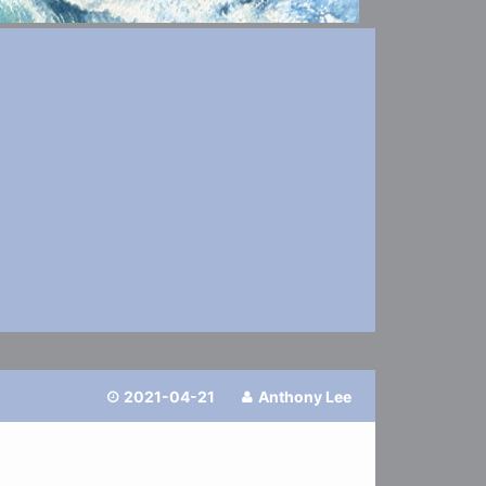
2021-04-21
Anthony Lee

