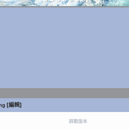
[編輯]
ng
詩歌版本