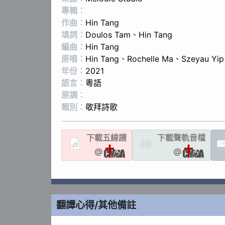
專輯：
作曲：
Hin Tang
填詞：
Doulos Tam
、
Hin Tang
編曲：
Hin Tang
原唱：
Hin Tang
、
Rochelle Ma
、
Szeyau Yip
年份：
2021
語言：
粵語
原調：
類別：
敬拜詩歌
下載
五線譜
下載聲軌
音檔
LYR
@
@
翻譯心得/其他備註