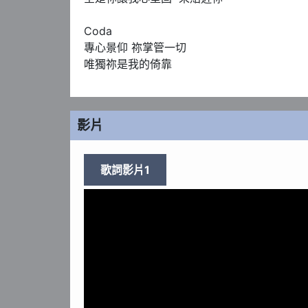
Coda

專心景仰 祢掌管一切

唯獨祢是我的倚靠
影片
歌詞影片1