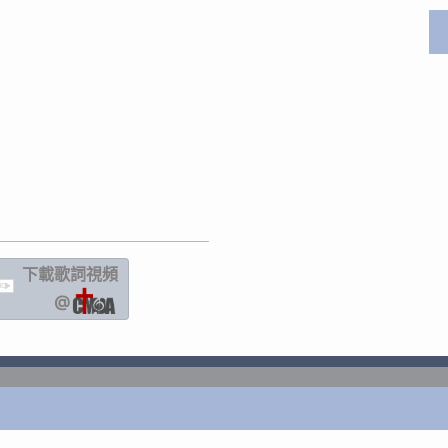
下載歌詞
視頻
IC
@