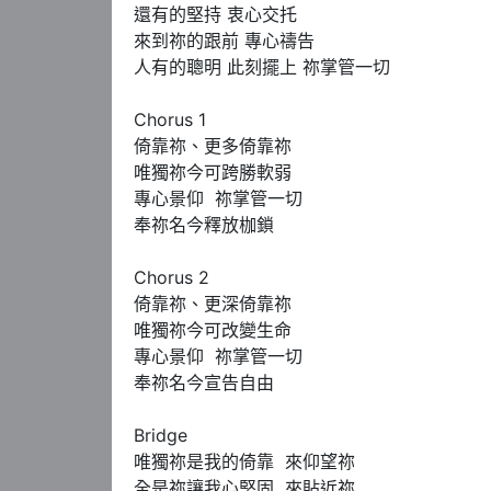
還有的堅持 衷心交托    

來到祢的跟前 專心禱告

人有的聰明 此刻擺上 祢掌管一切

Chorus 1

倚靠祢、更多倚靠祢 

唯獨祢今可跨勝軟弱

專心景仰  祢掌管一切

奉祢名今釋放枷鎖

Chorus 2

倚靠祢、更深倚靠祢 

唯獨祢今可改變生命

專心景仰  祢掌管一切

奉祢名今宣告自由 

Bridge

唯獨祢是我的倚靠  來仰望祢

全是祢讓我心堅固  來貼近祢
