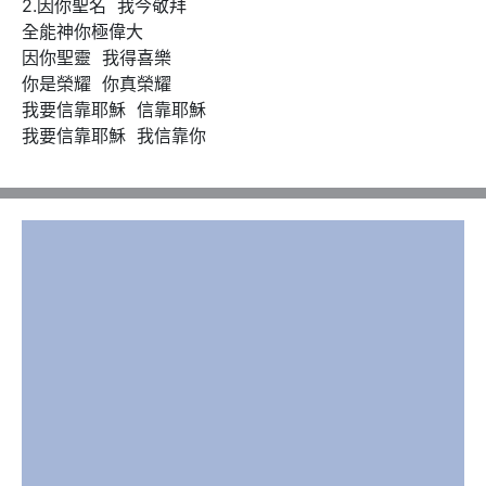
2.因你聖名  我今敬拜

全能神你極偉大

因你聖靈  我得喜樂

你是榮耀  你真榮耀

我要信靠耶穌  信靠耶穌  

我要信靠耶穌  我信靠你