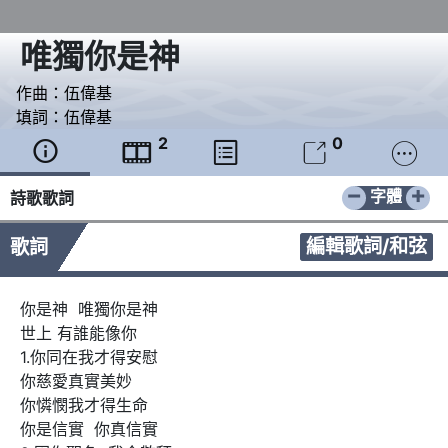
唯獨你是神
作曲：
伍偉基
填詞：
伍偉基
2
0





−
+
字體
詩歌歌詞
編輯歌詞/和弦
歌詞
你是神  唯獨你是神

世上 有誰能像你

1.你同在我才得安慰

你慈愛真實美妙

你憐憫我才得生命

你是信實  你真信實
