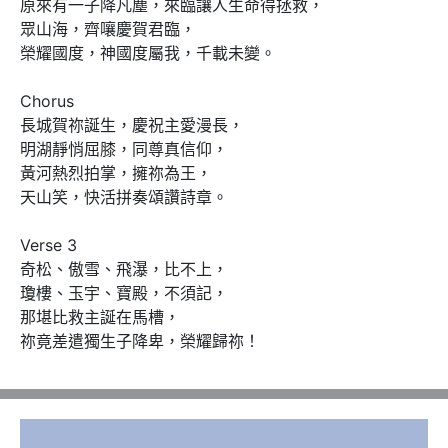
原來有一子降凡塵，來臨讓人生命得拯救，

眾山海，齊嚷慶賀君臨，

榮耀國度，神國度屬我，千載未變。

Chorus 

長城賀祢誕生，慶祝主愛漫長，

明湖靜悄屈膝，同尊真信仰，

黃河熱烈拍掌，擁祢為王，

天山笑，快活拼奏頌讚詩章。

Verse 3

奇松、傲雪、飛瀑，比不上，

瓊樓、玉宇、寶殿，不須記，

那堪比救主誕在馬槽，

祢竟差遣獨生子降卑，榮耀歸祢！