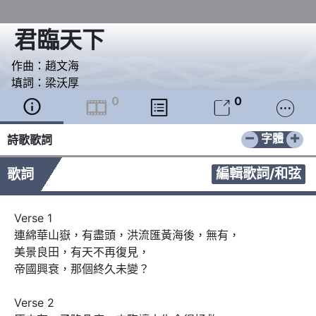
君臨天下
作曲：
趙文海
填詞：
梁沃厚
0
0





−
+
字體
詩歌歌詞
編輯歌詞/和弦
歌詞
Verse 1

連綿華山嶽，有盡頭，洪流匯黃海後，無有，

美景良田，有天不再復見，

帝國興衰，那個終久未變？

Verse 2
