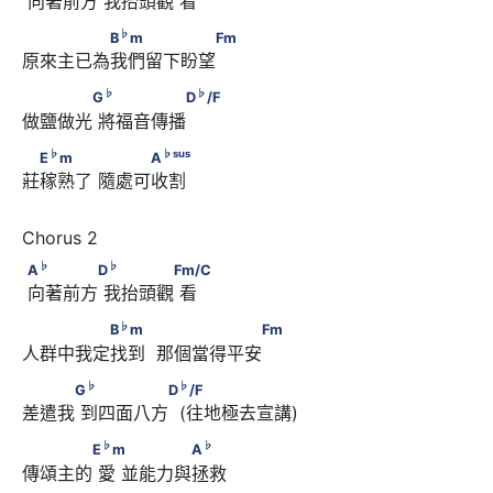
 向著前方 我抬頭觀 看
♭
　　　　　B
m　　　　　　Fm
♭
B
m
Fm
原來主已為我們留下盼望
♭
♭
　　　　G
      　　　　　D
/F
♭
♭
G
D
/F
做鹽做光 將福音傳播 
♭
♭
sus
　E
m　　　      　　　A
♭
♭
sus
E
m
A
莊稼熟了 隨處可收割
♭
♭
A
      　　　　D
      　　　　Fm/C
♭
♭
A
D
Fm/C
 向著前方 我抬頭觀 看
♭
　　　　　B
m　　       　　　　　　Fm
♭
B
m
Fm
人群中我定找到  那個當得平安
♭
♭
　　　G
      　　　　　D
/F
♭
♭
G
D
/F
差遣我 到四面八方  (往地極去宣講)
♭
♭
　　　　E
m      　 　　　　A
♭
♭
E
m
A
傳頌主的 愛 並能力與拯救 