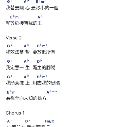
G
　　　　A
      　 　B
m
♭
♭
♭
7
G
A
B
m
我若去關 心 最渺小的一個 
♭
♭
　E
m　　　　　　A
♭
♭
E
m
A
就等於接待我的王
♭
♭
♭
7
G
　　　　A
      　  　B
m
♭
♭
♭
7
G
A
B
m
我效法基 督  要放低所有 
♭
♭
♭
G
　　　　A
      　  　D
♭
♭
♭
G
A
D
我定意一 生  隨主的腳蹤
♭
♭
♭
7
G
　　　　A
      　  　B
m
♭
♭
♭
7
G
A
B
m
我願意擺 上  用盡我的恩賜
♭
♭
sus
E
m　　　　　　　　　A
♭
♭
sus
E
m
A
為祢奔向未知的遠方
♭
♭
A
      　　　　D
      　　　　Fm/C
♭
♭
A
D
Fm/C