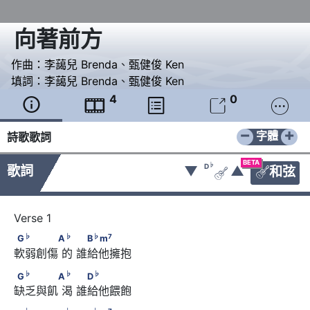
向著前方
作曲：
李藹兒 Brenda
、
甄健俊 Ken
填詞：
李藹兒 Brenda
、
甄健俊 Ken
4
0





−
+
字體
詩歌歌詞
BETA
♭
D
歌詞
▼
▲
和弦


♭
♭
♭
7
G
　　　　A
      　 　B
m
♭
♭
♭
7
G
A
B
m
軟弱創傷 的 誰給他擁抱​ 
♭
♭
♭
G
　　　　A
      　 　D
♭
♭
♭
G
A
D
缺乏與飢 渴 誰給他餵飽
♭
♭
♭
7