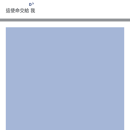
♭
　　　　　D
♭
D
這使命交給 我