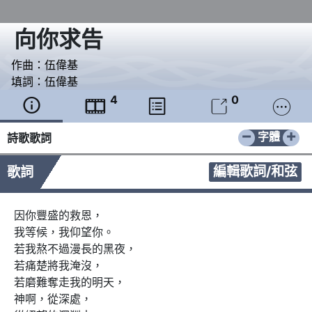
向你求告
作曲：
伍偉基
填詞：
伍偉基
4
0





−
+
字體
詩歌歌詞
編輯歌詞/和弦
歌詞
因你豐盛的救恩，

我等候，我仰望你。

若我熬不過漫長的黑夜，

若痛楚將我淹沒，

若磨難奪走我的明天，

神啊，從深處，
