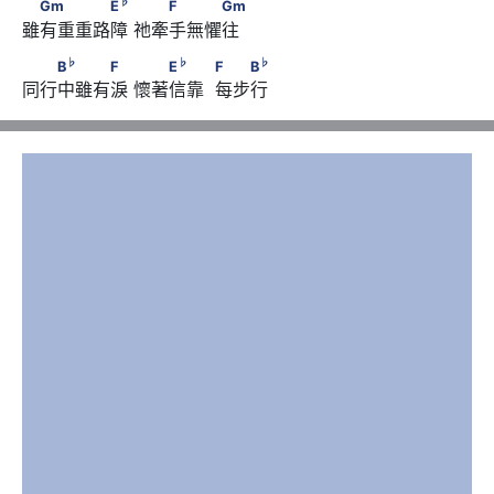
　Gm　　　　E
　      　　F　　　Gm
♭
Gm
E
F
Gm
雖有重重路障 祂牽手無懼往
♭
♭
♭
　　B
　　　F　      　　E
　　            F　　B
♭
♭
♭
B
F
E
F
B
同行中雖有淚 懷著信靠  每步行