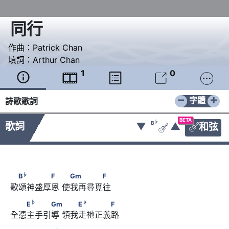
同行
作曲：
Patrick Chan
填詞：
Arthur Chan
1
0





−
+
字體
詩歌歌詞
BETA
♭
B
歌詞
▼
▲
和弦


♭
　B
　　　　F　      　Gm　　　　F
♭
B
F
Gm
F
歌頌神盛厚恩 使我再尋覓往
♭
♭
　　E
　　　Gm　      　　E
　　　　F
♭
♭
E
Gm
E
F
全憑主手引導 領我走祂正義路
♭