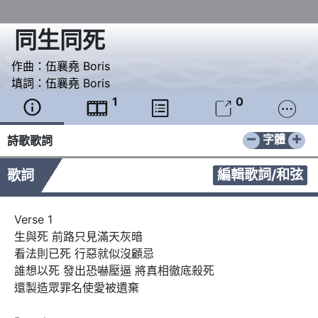
同生同死
作曲：
伍襄堯 Boris
填詞：
伍襄堯 Boris
1
0





−
+
字體
詩歌歌詞
編輯歌詞/和弦
歌詞
Verse 1

生與死 前路只見滿天灰暗 

看法則已死 行惡就似沒顧忌

誰想以死 發出恐嚇壓逼 將真相徹底殺死

還製造眾罪名使愛被遺棄
