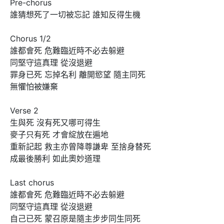
Pre-chorus

誰猜想死了一切被忘記 誰知反得生機

Chorus 1/2

誰都會死 危難臨近時不必去躲避 

同堅守這真理 從沒退避

罪身已死 忘掉名利 離開慾望 隨主同死 

無懼怕被嫌棄

Verse 2

生與死 沒有死又哪可得生

麥子只有死 才會綻放在遍地

重新記起 救主亦曾降尊謙卑 至捨身替死

成最後勝利 如此奧妙道理

Last chorus

誰都會死 危難臨近時不必去躲避 

同堅守這真理 從沒退避

自己已死 蒙召原是隨主步步同生同死
