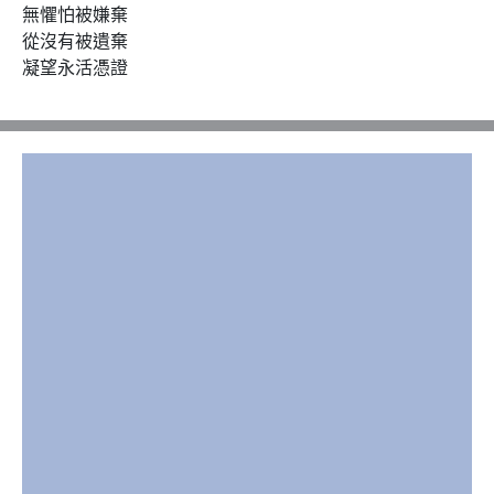
無懼怕被嫌棄

從沒有被遺棄

凝望永活憑證