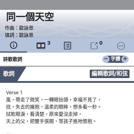
同一個天空
作曲：
歐詠恩
填詞：
歐詠恩
3
0





−
+
字體
詩歌歌詞
編輯歌詞/和弦
歌詞
Verse 1

風，帶走了微笑，一轉眼抬頭，幸福不見了，

找，失去的擁抱，溫柔的眼眸，想多看一秒。

拭乾眼淚，看清楚，原來愛沒走掉，

天上的父，把雙手張開，等孩子進祂懷抱。
