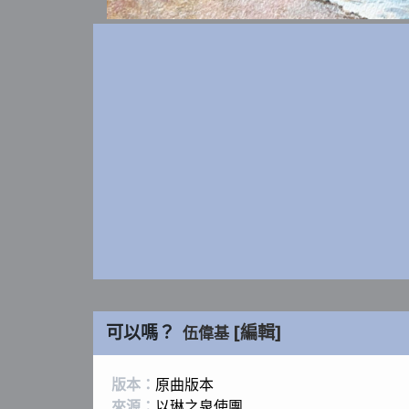
可以嗎？
[編輯]
伍偉基
版本：
原曲版本
來源：
以琳之泉使團