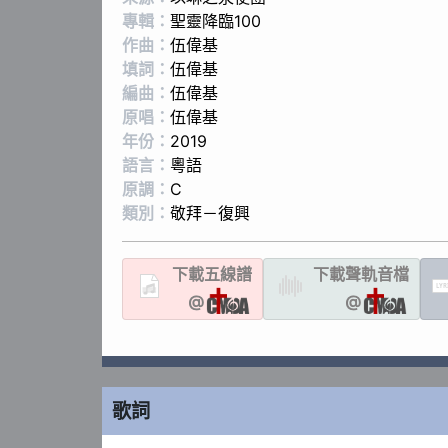
專輯：
聖靈降臨100
作曲：
伍偉基
填詞：
伍偉基
編曲：
伍偉基
原唱：
伍偉基
年份：
2019
語言：
粵語
原調：
C
類別：
敬拜－復興
下載
五線譜
下載聲軌
音檔
LYR
@
@
歌詞