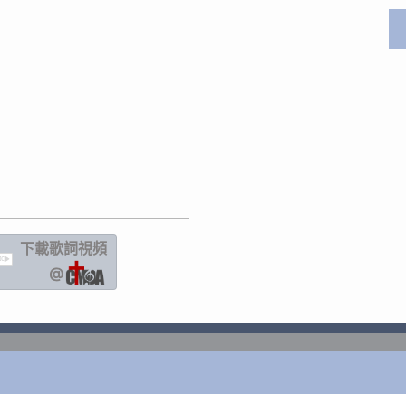
下載歌詞
視頻
IC
@