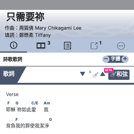
只需要祢
作曲：
周巽倩 Mary Chikagami Lee
填詞：
鄭懋柔 Tiffany
3
1





−
+
字體
詩歌歌詞
BETA
C
歌詞
▼
▲
和弦


F　　G      　　　C/E　                              Am
F
G
C/E
Am
耶穌 祢如此愛     我
　　F　　　　　　　G
F
G
背負我的罪使我潔淨