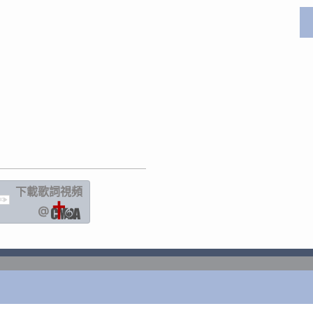
下載歌詞
視頻
IC
@