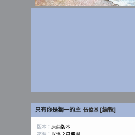
只有你是獨一的主
[編輯]
伍偉基
版本：
原曲版本
來源：
以琳之泉使團