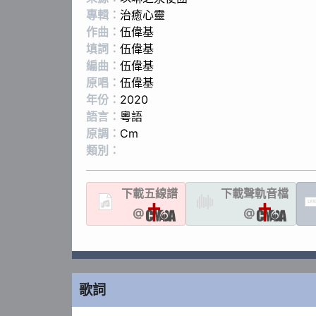
專輯：
治癒心靈
作曲：
伍偉基
填詞：
伍偉基
編曲：
伍偉基
原唱：
伍偉基
年份：
2020
語言：
粵語
原調：
Cm
類別：
下載
五線譜
下載聲軌
音檔
LYR
@
@
歌詞