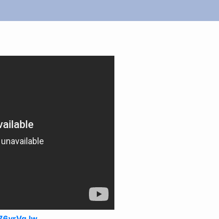
r76yrVgJw