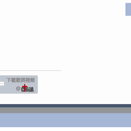
下載歌詞
視頻
IC
@