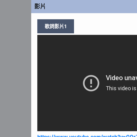
影片
歌詞影片1
https://www.youtube.com/watch?v=GQ