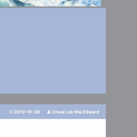
2019-10-28
Chow Lok Wai Edward

