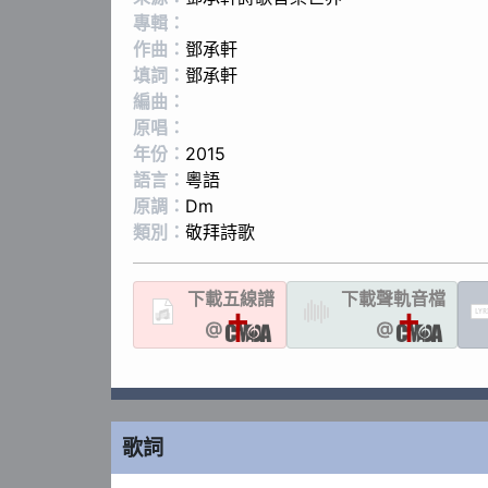
專輯：
作曲：
鄧承軒
填詞：
鄧承軒
編曲：
原唱：
年份：
2015
語言：
粵語
原調：
Dm
類別：
敬拜詩歌
下載
五線譜
下載聲軌
音檔
LYR
@
@
歌詞