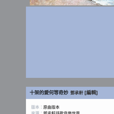
十架的愛何等奇妙
[編輯]
鄧承軒
版本：
原曲版本
來源：
鄧承軒詩歌音樂世界