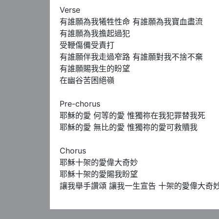
Verse 

有誰願為我犧牲性命 有誰願為我寶血盡流

有誰願為我擔起過犯 

受鞭傷備受責打

有誰願伴我走過窄路 有誰願對我不捨不棄

有誰願賜我生的盼望 

在幽谷苦困絕嶺

Pre-chorus 

耶穌的愛 何等的愛 惟獨祢在我犯罪替我死

耶穌的愛 無比的愛 惟獨祢的愛可救贖我

Chorus 

耶穌十架的愛偉大奇妙 

耶穌十架的愛賜我盼望

讓我舉手讚頌 讓我一生宣告 十架的愛偉大奇