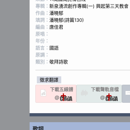
專輯：
新泉湧流創作專輯(一) 興起第三天教會
作曲：
潘曉郁
填詞：
潘曉郁(詩篇130)
編曲：
唐佳君
原唱：
年份：
語言：
國語
原調：
類別：
敬拜詩歌
徵求翻譯
下載
五線譜
下載聲軌
音檔
LYR
@
@
歌詞