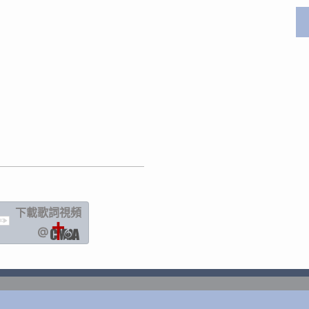
下載歌詞
視頻
IC
@