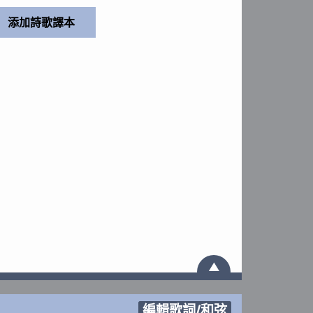
▲
編輯歌詞/和弦