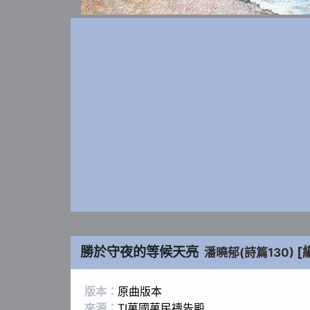
勝於守夜的等候天亮
[
潘曉郁(詩篇130)
版本：
原曲版本
來源：
TI萬國萬民禱告殿