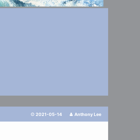
2021-05-14
Anthony Lee

