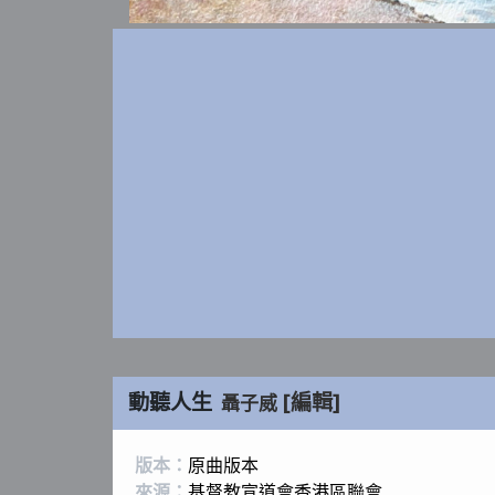
動聽人生
[編輯]
聶子威
版本：
原曲版本
來源：
基督教宣道會香港區聯會