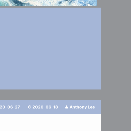
20-06-27
2020-06-18
Anthony Lee

