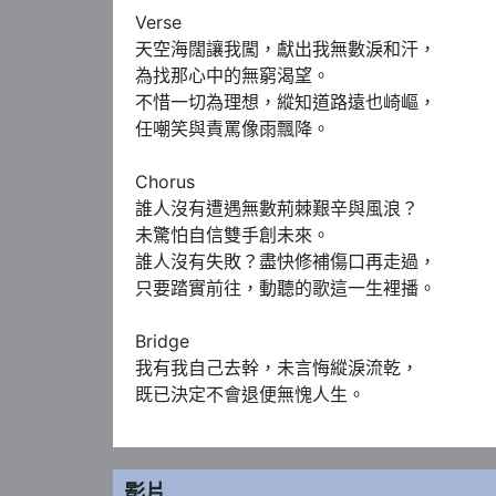
Verse

天空海闊讓我闖，獻出我無數淚和汗，

為找那心中的無窮渴望。

不惜一切為理想，縱知道路遠也崎嶇，

任嘲笑與責罵像雨飄降。

Chorus

誰人沒有遭遇無數荊棘艱辛與風浪？

未驚怕自信雙手創未來。

誰人沒有失敗？盡快修補傷口再走過，

只要踏實前往，動聽的歌這一生裡播。

Bridge

我有我自己去幹，未言悔縱淚流乾，

既已決定不會退便無愧人生。
影片