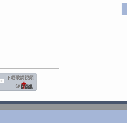
下載歌詞
視頻
IC
@