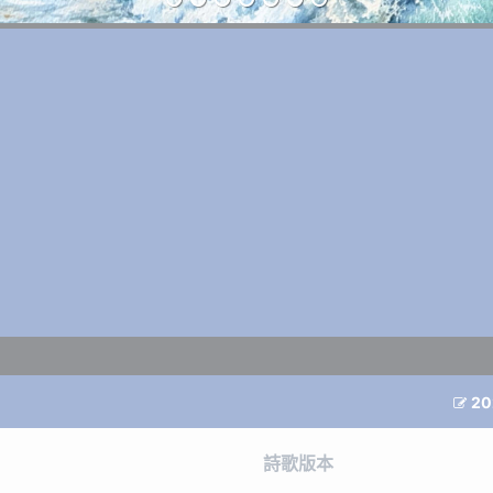
20

詩歌版本