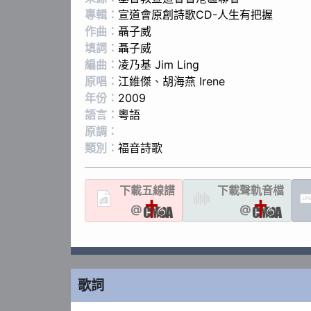
專輯：
宣道會原創詩歌CD-人生有把握
作曲：
聶子威
填詞：
聶子威
編曲：
凌乃基 Jim Ling
原唱：
江維傑
、
胡海燕 Irene
年份：
2009
語言：
粵語
原調：
類別：
福音詩歌
下載
五線譜
下載聲軌
音檔
LYR
@
@
歌詞