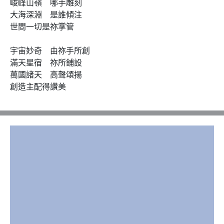
峻峰山嶺　哪手雕刻

大海深淵　是誰傾注

世間一切是祢掌管

宇宙妙奇　由祢手所創

滿天星宿　祢所鋪設

萬國諸天　高聲頌揚

創造主配得讚美