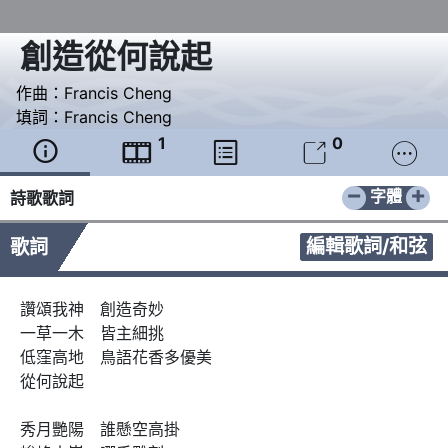
創造從何說起
作曲：
Francis Cheng
填詞：
Francis Cheng
1
0





−
+
字體
詩歌歌詞
編輯歌詞/和弦
歌詞
讚頌我神　創造奇妙

一草一木　皆主細挑

低窪高地　鳥語花香多優美

從何說起

秀月艷陽　誰懸空高掛 
