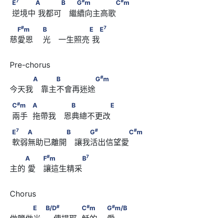
E
      　　　A      　　　B 　G
m　　　　　C
m
7
#
#
E
A
B
G
m
C
m
 逆境中 我都可　繼續向主高歌
#
7
　F
m　　                        B　 　　　　E      　E
#
7
F
m
B
E
E
慈愛恩    光　一生照亮 我
#
　　　A 　　B　　　　　G
m
#
A
B
G
m
今天我　靠主不會再迷途
#
C
m      　　            A　　　 　B　　　　　E
#
C
m
A
B
E
 兩手  拖帶我　恩典總不更改 
7
#
#
E
      　　A　　　　　B 　　G
　　　　　C
m
7
#
#
E
A
B
G
C
m
 軟弱無助已離開　讓我活出信望愛
#
7
　　A      　 F
m　　　　　B
#
7
A
F
m
B
主的 愛　讓這生精采
#
#
　　　E　            B/D
 　　　            C
m　　
#
#
#
E
B/D
C
m
G
m/B