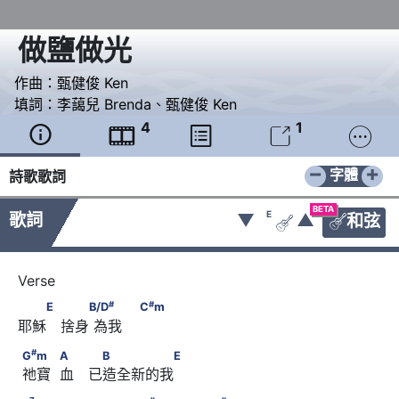
做鹽做光
作曲：
甄健俊 Ken
填詞：
李藹兒 Brenda
、
甄健俊 Ken
4
1





−
+
字體
詩歌歌詞
BETA
E
歌詞
▼
▲
和弦


#
#
　　E 　　B/D
      　　                        C
m
#
#
E
B/D
C
m
耶穌　捨身 為我
#
G
m      　　            A　 　B　　　　　E
#
G
m
A
B
E
 祂寶  血　已造全新的我
7
#
#