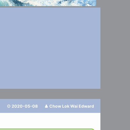
2020-05-08
Chow Lok Wai Edward

