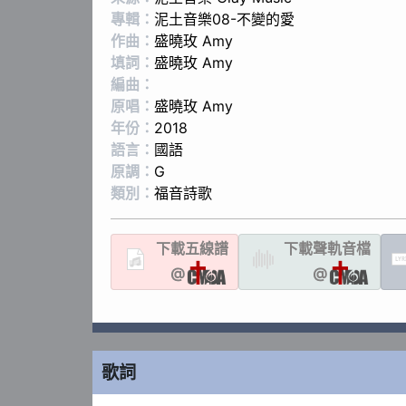
專輯：
泥土音樂08-不變的愛
作曲：
盛曉玫 Amy
填詞：
盛曉玫 Amy
編曲：
原唱：
盛曉玫 Amy
年份：
2018
語言：
國語
原調：
G
類別：
福音詩歌
下載
五線譜
下載聲軌
音檔
LYR
@
@
歌詞