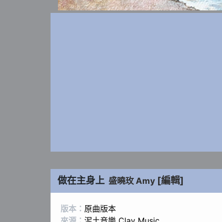
做在主身上
[編輯]
盛曉玫 Amy
版本：
原曲版本
來源：
泥土音樂 Clay Music