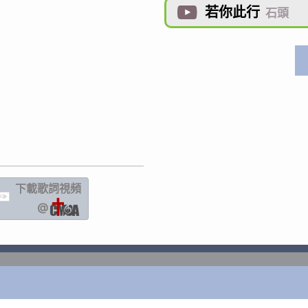
若你此行

石頭
下載歌詞
視頻
IC
@