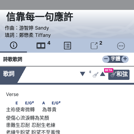
信靠每一句應許
作曲：
游智婷 Sandy
填詞：
鄭懋柔 Tiffany
4
2





−
+
字體
詩歌歌詞
BETA
E
歌詞
▼
▲
和弦


#
#
　　E　　E/G
　　                              A　　E/G
#
#
E
E/G
A
E/G
主袮使卑微轉     為尊貴
使傷心流淚轉為笑顏 

患難生忍耐 忍耐生老練

老練生盼望 盼望不至羞愧
