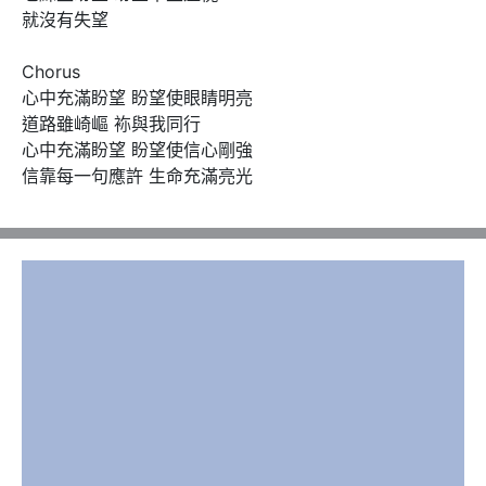
就沒有失望 

Chorus 

心中充滿盼望 盼望使眼睛明亮 

道路雖崎嶇 袮與我同行 

心中充滿盼望 盼望使信心剛強 

信靠每一句應許 生命充滿亮光