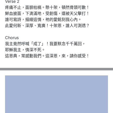
Verse 2

疼痛不止，面貌枯槁。懸十架，頓然骨頭可數！

鮮血披面，下滴滿地，受創傷，還被天父擊打！

誰可寫詩，描繪這情，祂的愛銘刻我心內。

此愛何新、深厚、寬廣！十架恩，誰人可測透？

Chorus 

我主竟然呼喊「成了」！我要默念千千萬回，

耶穌我主，情深不死。

這恩典，常感動我們。這深恩，來，請你感受！