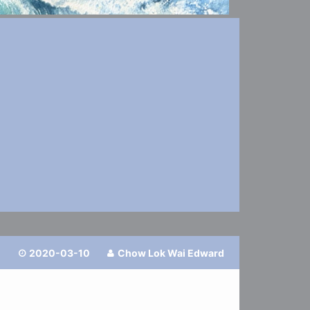
2020-03-10
Chow Lok Wai Edward

