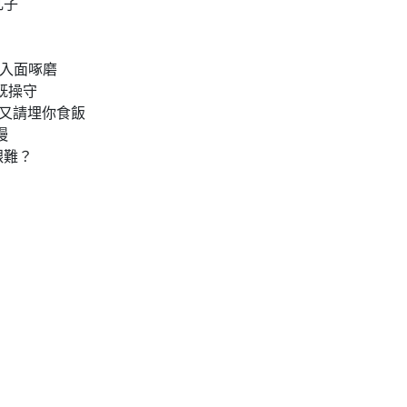
子

入面啄磨

操守

又請埋你食飯



難？
