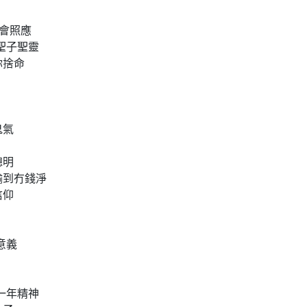
會照應

聖子聖靈

捨命

氣

明

到冇錢淨

仰

義

一年精神
