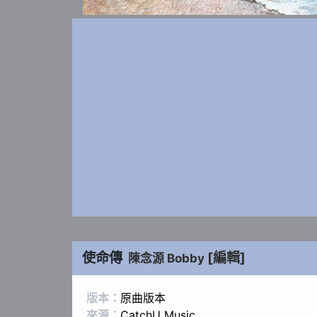
使命傳
[編輯]
陳念源 Bobby
版本：
原曲版本
來源：
CatchU Music