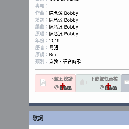
專輯：
作曲：
陳念源 Bobby
填詞：
陳念源 Bobby
編曲：
陳念源 Bobby
原唱：
陳念源 Bobby
年份：
2019
語言：
粵語
原調：
Bm
類別：
宣教
、
福音詩歌
下載
五線譜
下載聲軌
音檔
LYR
@
@
歌詞