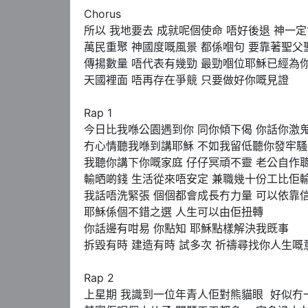
Chorus

所以 我地要去 成就呢個使命 唔好後退 神一定
萬民重聚 神國度嘅風景 都係嗰句 要靠著聖父
傳揚數量 唔代表有幾勁 最勁嗰位耶穌已經為你
天國裡面 唔再存在爭競 只要做好你嘅見證

Rap 1

今日比我喺公園遇到你 同你傾下偈 你話你激鬼
冇心情聽我喺到講耶穌 不如我留低聽你發牢騷

我聽你講下你嘅家庭 仔仔冥頑不靈 老公自作聰
輸晒啲錢 生活從來唔安定 兼職幾十份工比佢輸
我話唔洗緊張 個個都會成長冇力量 可以依靠信
耶穌係個不錯之選 人生可以由佢扭轉

你話邊有咁易 你點知 耶穌點樣解決我既事

拆毀有時 建造有時 試多次 祈禱尋找你人生嘅意
Rap 2

上星期 我識到一位年青人佢對熊貓眼  好似冇