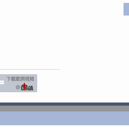
下載歌詞
視頻
IC
@