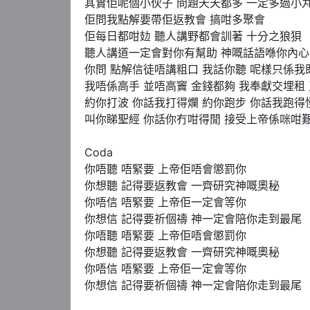
其實佢呢個小伙子 問題天天都多 一定多過小丸
佢問我點解要帶佢返教會 搞咁多聚會

佢每日都咁攰 聽人講野都會訓著 十分之狼狽

聽人講道一定會對你有幫助 神嘅話語喺你內心
你問 點解信徒唔講粗口 我話你聽 呢樣只係我既
我唔係高手 並唔高竇 金錢都夠 我奉獻交埋租 
約你打波 你話我打得爛 約你跑步 你話我跑得慢
叫你睇聖經 你話你冇咁得閒 接受上帝係咪咁艱
Coda

你唔聽 唔緊要 上帝佢唔會懲罰你

你想聽 記得要返教會 一齊研究神嘅奧秘

你唔信 唔緊要 上帝佢一定會等你

你想信 記得要祈個禱 神一定會陪你走到最尾

你唔聽 唔緊要 上帝佢唔會懲罰你

你想聽 記得要返教會 一齊研究神嘅奧秘

你唔信 唔緊要 上帝佢一定會等你

你想信 記得要祈個禱 神一定會陪你走到最尾