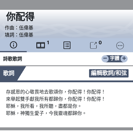
你配得
作曲：
伍偉基
填詞：
伍偉基
1
0





−
+
字體
詩歌歌詞
編輯歌詞/和弦
歌詞
存感恩的心敬畏地去歌頌你，你配得！你配得！

來舉起雙手獻我所有都歸你，你配得！你配得！

耶穌，我所看，我所聽，盡都是你。

耶穌，神獨生愛子，今我靈魂都歸你。