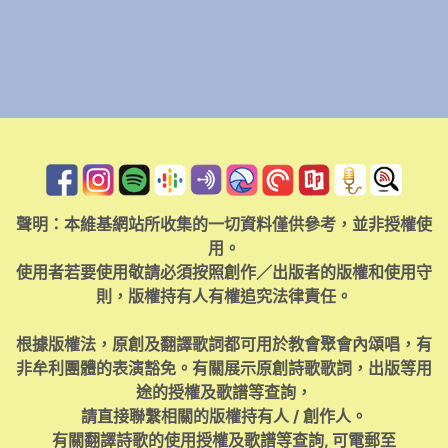
聲明：本維基網站所收集的一切資料僅供參考，並非授權使
用。
使用者若要使用敬請必須按照創作／出版者的版權和使用守
則，版權持有人有權追究法律責任。
根據版權法，原創及翻譯歌詞都可用於教會聚會內頌唱，有
非牟利團體的表演豁免。有關展示原創詩歌歌詞，出版等用
途的授權及歌譜等查詢，
請直接聯繫相關的版權持有人 / 創作人。
有關翻譯詩歌的使用授權及歌譜等查詢, 可電郵至