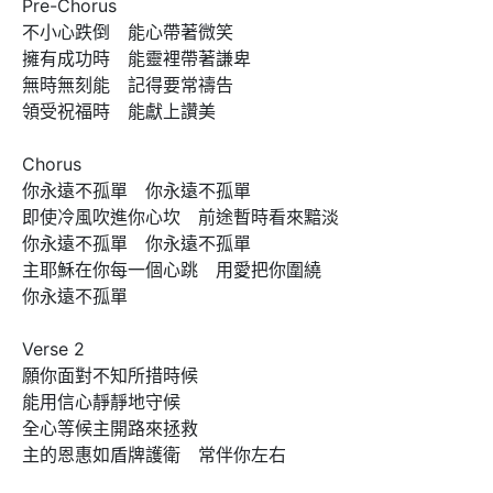
Pre-Chorus

不小心跌倒　能心帶著微笑

擁有成功時　能靈裡帶著謙卑

無時無刻能　記得要常禱告

領受祝福時　能獻上讚美

Chorus

你永遠不孤單　你永遠不孤單

即使冷風吹進你心坎　前途暫時看來黯淡

你永遠不孤單　你永遠不孤單

主耶穌在你每一個心跳　用愛把你圍繞

你永遠不孤單

Verse 2

願你面對不知所措時候

能用信心靜靜地守候

全心等候主開路來拯救

主的恩惠如盾牌護衛　常伴你左右