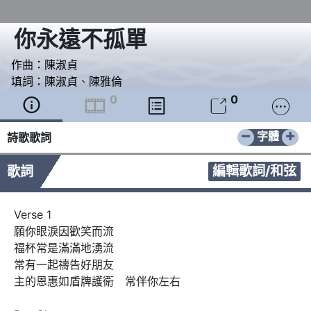
你永遠不孤單
作曲：
陳淑貞
填詞：
陳淑貞
、
陳雅倫
0
0





−
+
字體
詩歌歌詞
編輯歌詞/和弦
歌詞
Verse 1

願你眼淚因歡笑而流

福杯常是滿滿地湧流

常有一起禱告好朋友

主的恩惠如盾牌護衛　常伴你左右
