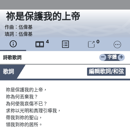
祢是保護我的上帝
作曲：
伍偉基
填詞：
伍偉基
4
0





−
+
字體
詩歌歌詞
編輯歌詞/和弦
歌詞
祢是保護我的上帝， 

祢為何丟棄我？ 

為何使我哀傷不已？ 

求祢以光明和真理引導我， 

帶我到祢的聖山，

領我到祢的居所。