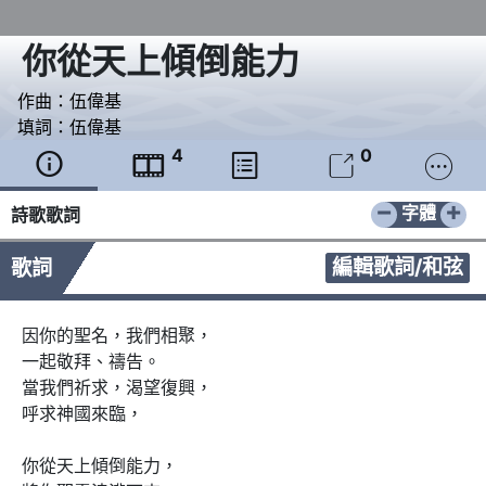
你從天上傾倒能力
作曲：
伍偉基
填詞：
伍偉基
4
0





−
+
字體
詩歌歌詞
編輯歌詞/和弦
歌詞
因你的聖名，我們相聚，

一起敬拜、禱告。

當我們祈求，渴望復興，

呼求神國來臨，

你從天上傾倒能力，
