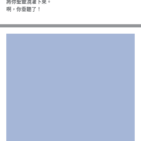
將你聖靈澆灌下來。

啊，你垂聽了！