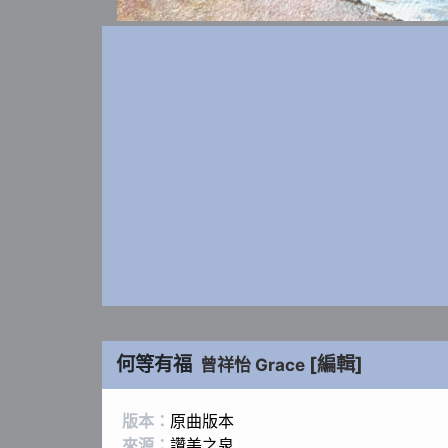
何等有福
[編輯]
曾祥怡 Grace
版本：
原曲版本
來源：
讚美之泉