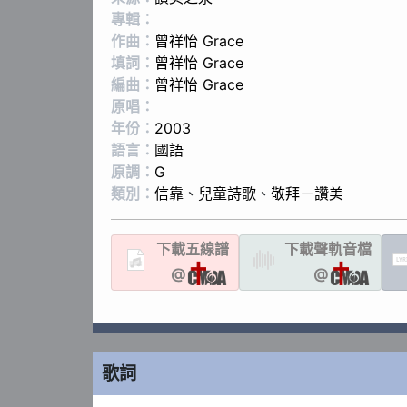
專輯：
作曲：
曾祥怡 Grace
填詞：
曾祥怡 Grace
編曲：
曾祥怡 Grace
原唱：
年份：
2003
語言：
國語
原調：
G
類別：
信靠
、
兒童詩歌
、
敬拜－讚美
下載
五線譜
下載聲軌
音檔
LYR
@
@
歌詞