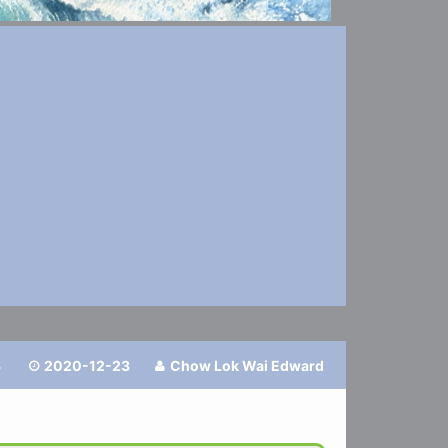
3
2020-12-23
Chow Lok Wai Edward

