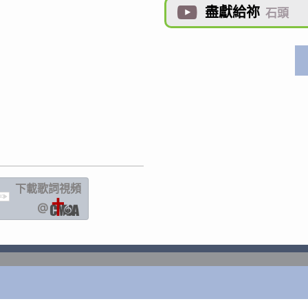
盡獻給祢

石頭
下載歌詞
視頻
IC
@