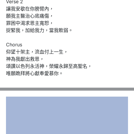
Verse 2

讓我安歇在你膀臂內， 

願我主醫治心底痛傷， 

罪困中渴求恩主寬恕， 

捉緊我，加給我力，當我軟弱。 

Chorus 

仰望十架主，流血付上一生， 

神為我獻出救恩， 

頌讚以色列永活神，榮耀永歸至高聖名， 

唯願跪拜將心獻奉愛慕你。