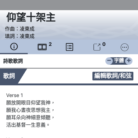
仰望十架主
作曲：
凌東成
填詞：
凌東成
2
0





−
+
字體
詩歌歌詞
編輯歌詞/和弦
歌詞
Verse 1

願放開眼目仰望我神， 

願我心晝夜思想我主，

願耳朵向神細意傾聽， 

活出基督一生意義。 
