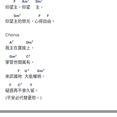
　　F　 Am
　　                        Dm
7
7
F
Am
Dm
仰望主，仰望    主， 
7
　　Gm
　　　　 　F　　F
7
Gm
F
F
仰望主的榮光，心得自由。 
7
7
　A
　　　　Dm
7
7
A
Dm
我主在寶座上，
7
7
　Gm
　　　　C
7
7
Gm
C
掌管世間萬有， 
♭
7
　　　F　            G
　　　Gm
♭
7
F
G
Gm
來認識祂  大能權柄，
7
　F　　C
　　　F
7
F
C
F
疑惑再不會久留。 
(平安必代替憂愁。)