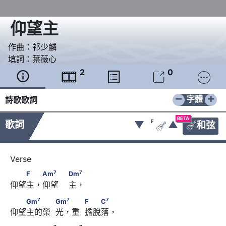
仰望主
作曲：
祁少麟
填詞：
葉薇心
2
0





−
+
字體
詩歌歌詞
BETA
F
歌詞
▼
▲
和弦


7
7
　　F　 Am
　　                        Dm
7
7
F
Am
Dm
仰望主，仰望    主，
7
7
7
　　Gm
　　　            Gm
　 　            F　　C
7
7
7
Gm
Gm
F
C
仰望主的榮  光，重  擔脫落，
7
7